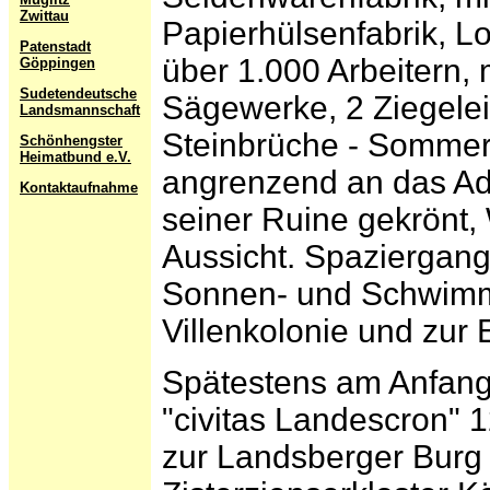
Zwittau
Papierhülsenfabrik, Lo
Patenstadt
über 1.000 Arbeitern, 
Göppingen
Sudetendeutsche
Sägewerke, 2 Ziegele
Landsmannschaft
Steinbrüche - Sommer
Schönhengster
Heimatbund e.V.
angrenzend an das Adl
Kontaktaufnahme
seiner Ruine gekrönt,
Aussicht. Spaziergang
Sonnen- und Schwimm
Villenkolonie und zur
Spätestens am Anfang
"civitas Landescron" 
zur Landsberger Burg