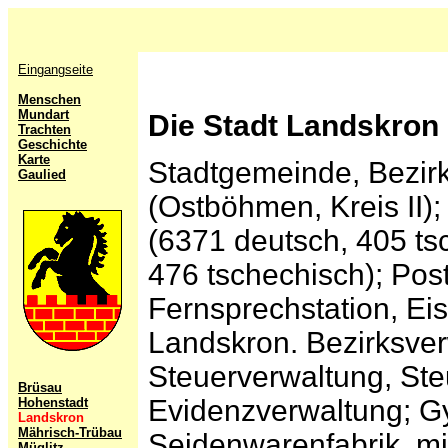
Eingangseite
Menschen
Mundart
Die Stadt Landskron
Trachten
Geschichte
Karte
Stadtgemeinde, Bezirk
Gaulied
(Ostböhmen, Kreis II)
(6371 deutsch, 405 ts
476 tschechisch); Pos
Fernsprechstation, Eis
Landskron. Bezirksver
Steuerverwaltung, Ste
Brüsau
Evidenzverwaltung; G
Hohenstadt
Landskron
Mährisch-Trübau
Seidenwarenfabrik, mi
Müglitz